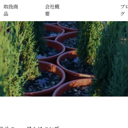
取扱商
会社概
ブ
品
要
グ