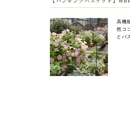
【ハンギングバスケット】WBR
高機
然コ
とバ