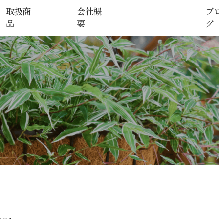
取扱商
会社概
ブ
品
要
グ