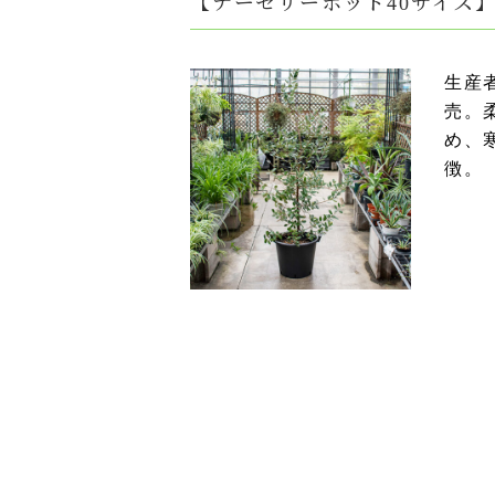
【ナーセリーポット40サイズ】R
生産
売。
め、
徴。