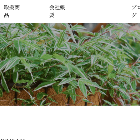
取扱商
会社概
ブ
品
要
グ