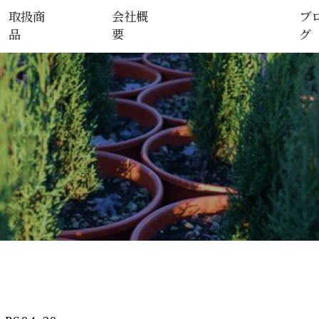
取扱商
会社概
ブ
品
要
グ