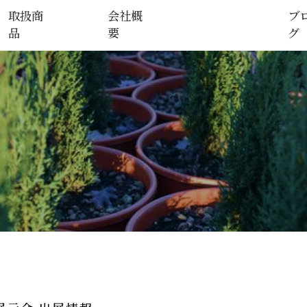
取扱商
会社概
ブ
品
要
グ