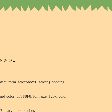
下さい。
tact_form .select-box01 select { padding:
nd-color: #F8F8F8; font-size: 12px; color:
1%; margin-bottom:1%; }