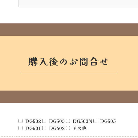
購入後のお問合せ
DG502
DG503
DG503N
DG505
DG601
DG602
その他