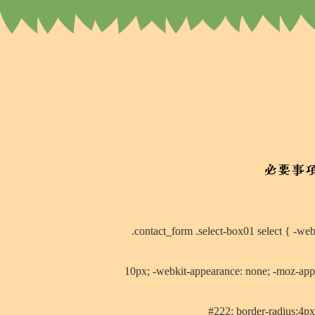
必要事
.contact_form .select-box01 select { -we
10px; -webkit-appearance: none; -moz-appe
#222; border-radius:4p