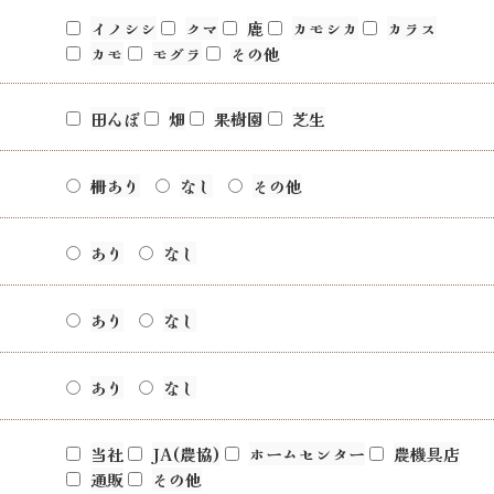
イノシシ
クマ
鹿
カモシカ
カラス
カモ
モグラ
その他
田んぼ
畑
果樹園
芝生
柵あり
なし
その他
あり
なし
あり
なし
あり
なし
当社
JA(農協)
ホームセンター
農機具店
通販
その他